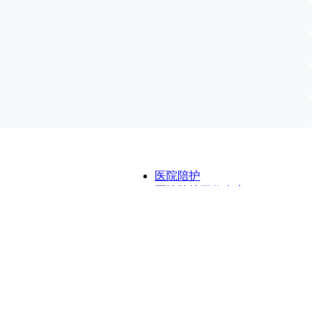
医院陪护
医院陪护工作内容
关于卅什亿
附近护工电话
医院护工服务
医院陪护城市表
医院陪诊