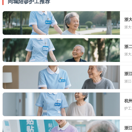
同城陪诊护工推荐
浙
浙大
浙
浙大
浙
浙江
杭
护工
浙