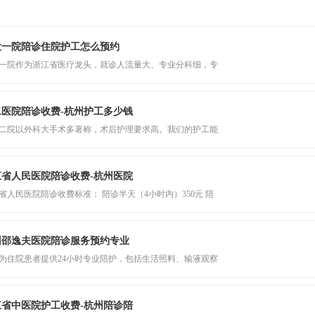
大一院陪诊住院护工怎么预约
一院作为浙江省医疗龙头，就诊人流量大、专业分科细，专
二医院陪诊收费-杭州护工多少钱
二院以外科大手术多著称，术后护理要求高。我们的护工能
江省人民医院陪诊收费-杭州医院
省人民医院陪诊收费标准： 陪诊半天（4小时内）350元 陪
州邵逸夫医院陪诊服务预约专业
为住院患者提供24小时专业陪护，包括生活照料、输液观察
江省中医院护工收费-杭州陪诊陪