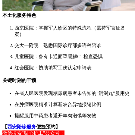
本土化服务特色
西京医院：掌握军人诊区的特殊流程（需持军官证备
案）
交大一附院：熟悉国际诊疗部多语种陪诊
儿童医院：备有卡通面罩缓解CT检查恐惧
红会医院：协助填写工伤认定申请表
关键时刻的干预
在省人民医院发现糖尿病患者未告知的"消渴丸"服用史
在肿瘤医院精准计算新农合异地报销比例
提醒服用中药患者避开羊肉泡馍等发物
【
西安陪诊服务
便捷预约】
微信搜索"贴心护工"公众号：