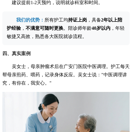
建议提前1-2天预约，说明就诊科室和时间。
我们的优势：
所有护工均
持证上岗
，具备
2年以上陪
护经验
，
不满意可随时更换
。陪诊师年龄
40岁以内
，年轻
敏捷又高效，熟悉各大医院就诊流程。
四、真实案例
吴女士，母亲肿瘤术后在广安门医院中医调理。护工每天
帮母亲煎药、喂药，记录身体反应。吴女士说："中医调理讲
究，有你在，我安心。"