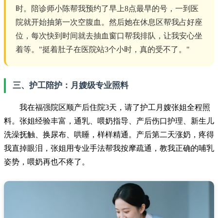
时。陪诊师小陈帮我预约了早上8点最早的号，一到医
院就开始抽第一次空腹血。然后她在休息区帮我占好座
位，每次快到时间就去抽血窗口帮我排队，让我安心坐
着等。"挺着肚子在医院站3个小时，真的受不了。"
三、护工陪护：月嫂级专业照料
我在福强院区顺产后住院3天，请了护工月嫂张姐全程照
料。张姐经验丰富，通乳、喂奶指导、产后伤口护理、新生儿
洗澡抚触、换尿布、哄睡，样样精通。产后第二天涨奶，疼得
我直掉眼泪，张姐用专业手法帮我按摩疏通，教我正确的哺乳
姿势，喂奶再也不疼了。