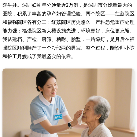
院生娃。深圳妇幼年分娩量近2万例，是深圳市分娩量最大的
医院，积累了丰富的孕产妇管理经验。两个院区——红荔院区
和福强院区各有分工：红荔院区历史悠久，产科急危重症处理
能力强；福强院区新大楼设施先进，环境更好，床位更充裕。
我从建档、产检、唐筛、糖耐、胎监，一路绿灯，足月后在福
强院区顺利顺产了一个7斤2两的男宝。整个过程，陪诊师小陈
和护工月嫂成了我最坚实的依靠。