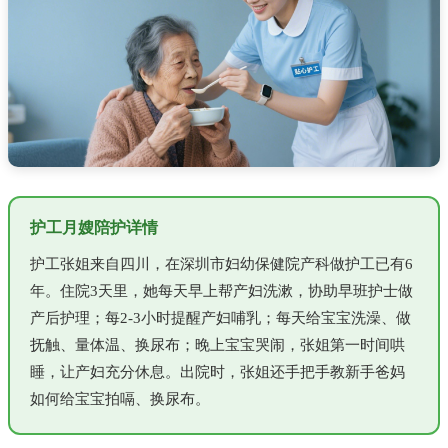
护工月嫂陪护详情
护工张姐来自四川，在深圳市妇幼保健院产科做护工已有6
年。住院3天里，她每天早上帮产妇洗漱，协助早班护士做
产后护理；每2-3小时提醒产妇哺乳；每天给宝宝洗澡、做
抚触、量体温、换尿布；晚上宝宝哭闹，张姐第一时间哄
睡，让产妇充分休息。出院时，张姐还手把手教新手爸妈
如何给宝宝拍嗝、换尿布。