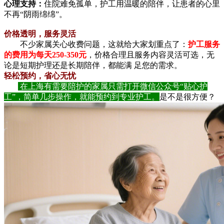
心理支持：
住院难免孤单，护工用温暖的陪伴，让患者的心里
不再“阴雨绵绵”。
价格透明，服务灵活
不少家属关心收费问题，这就给大家划重点了：
护工服务
的费用为每天250-350元
，价格合理且服务内容灵活可选，无
论是短期护理还是长期陪伴，都能满 足您的需求。
轻松预约，省心无忧
在上海有需要陪护的家属只需打开微信公众号“贴心护
工”，简单几步操作，就能预约到专业护工。
是不是很方便？