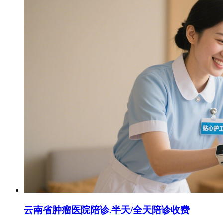
云南省肿瘤医院陪诊.半天/全天陪诊收费