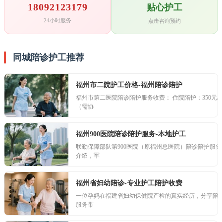
18092123179
贴心护工
24小时服务
点击咨询预约
同城陪诊护工推荐
福州市二院护工价格-福州陪诊陪护
福州市第二医院陪诊陪护服务收费： 住院陪护：350元/
（需协
福州900医院陪诊陪护服务-本地护工
联勤保障部队第900医院（原福州总医院）陪诊陪护服务
介绍，军
福州省妇幼陪诊-专业护工陪护收费
一位孕妈在福建省妇幼保健院产检的真实经历，分享陪
服务带